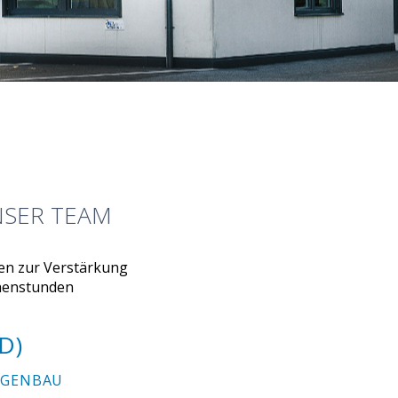
NSER TEAM
en zur Verstärkung
chenstunden
D)
AGENBAU