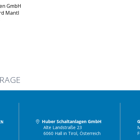
gen GmbH
rd Mantl
3
FRAGE
Huber Schaltanlagen GmbH
G
Alte Landstraße 23
M
6060 Hall in Tirol, Österreich
F