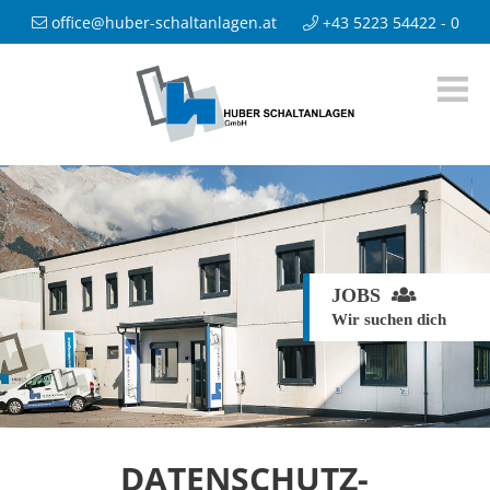
office@huber-schaltanlagen.at
+43 5223 54422 - 0
JOBS
Wir suchen dich
DATENSCHUTZ­